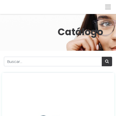
Cat​ál​ogo